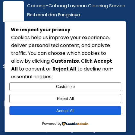
Cabang–Cabang Layanan Cleaning Service
Eksternal dan Fungsinya
February 25, 2026
We respect your privacy
Cookies help us improve your experience,
deliver personalized content, and analyze
traffic. You can choose which cookies to
allow by clicking
Customize
. Click
Accept
SERTIFIKASI
All
to consent or
Reject All
to decline non-
essential cookies.
Customize
Reject All
Accept All
Powered by
© 2026 Tata Karya Gemilang. PT. All Rights Reserved